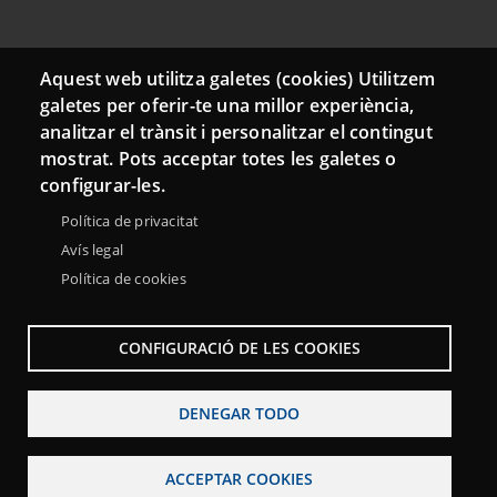
Aquest web utilitza galetes (cookies) Utilitzem
Menu
Sobre la Red Punt TIC
Aviso legal
Accesibilidad
galetes per oferir-te una millor experiència,
Footer
Mapa web
analitzar el trànsit i personalitzar el contingut
mostrat. Pots acceptar totes les galetes o
configurar-les.
Política de privacitat
Avís legal
Política de cookies
CONFIGURACIÓ DE LES COOKIES
DENEGAR TODO
ACCEPTAR COOKIES