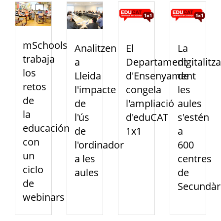
mSchools
Analitzen
El
La
trabaja
a
Departament
digitalitz
los
Lleida
d'Ensenyament
de
retos
l'impacte
congela
les
de
de
l'ampliació
aules
la
l'ús
d'eduCAT
s'estén
educación
de
1x1
a
con
l'ordinador
600
un
a les
centres
ciclo
aules
de
de
Secundàr
webinars