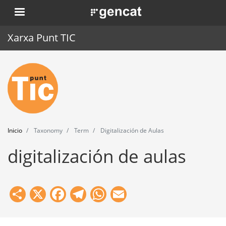
Pasar
. Obre en una nova finestra.
al
contenido
Xarxa Punt TIC
principal
Inicio
Punt TIC
Actualidad
Inicio
Taxonomy
Term
Digitalización de Aulas
Agenda
digitalización de aulas
Formación
Herramientas
Share
X
Facebook
Telegram
WhatsApp
Email