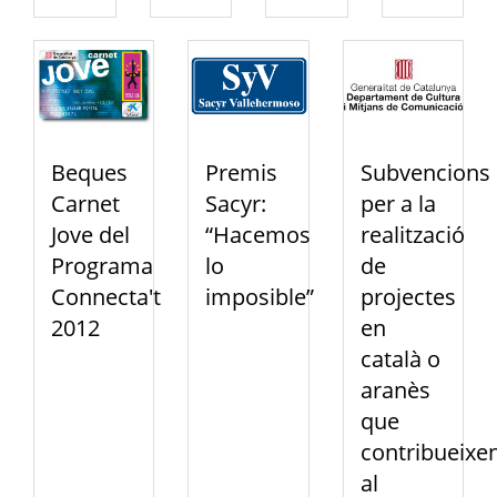
Beques
Premis
Subvencions
Carnet
Sacyr:
per a la
Jove del
“Hacemos
realització
Programa
lo
de
Connecta't
imposible”
projectes
2012
en
català o
aranès
que
contribueixe
al