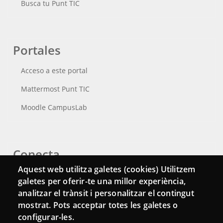
Busca tu Punt TIC
Portales
Acceso a este portal
Mattermost Punt TIC
Moodle CampusLab
Conecta
Aquest web utilitza galetes (cookies) Utilitzem
Contacto
galetes per oferir-te una millor experiència,
analitzar el trànsit i personalitzar el contingut
Hemeroteca
mostrat. Pots acceptar totes les galetes o
configurar-les.