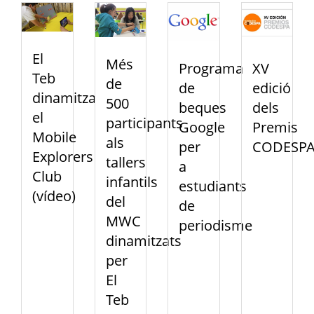
El
Més
Programa
XV
Teb
de
de
edició
dinamitza
500
beques
dels
el
participants
Google
Premis
Mobile
als
per
CODESP
Explorers
tallers
a
Club
infantils
estudiants
(vídeo)
del
de
MWC
periodisme
dinamitzats
per
El
Teb