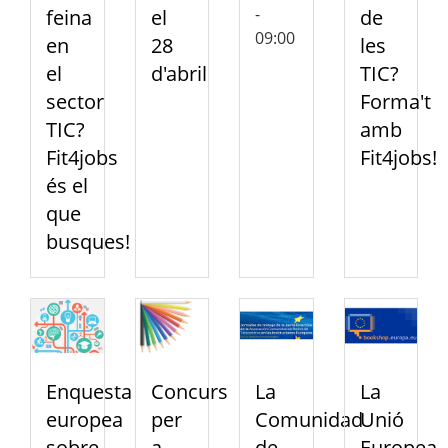
-
feina
el
de
09:00
en
28
les
el
d'abril
TIC?
sector
Forma't
TIC?
amb
Fit4jobs
Fit4jobs!
és el
que
busques!
Enquesta
Concurs
La
La
europea
per
Comunidad
Unió
sobre
a
de
Europea