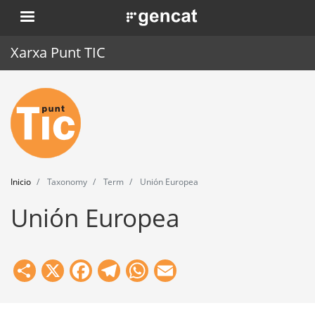
Pasar
. Obre en una nova finestra.
al
contenido
Xarxa Punt TIC
principal
Inicio
Punt TIC
Actualidad
Inicio
Taxonomy
Term
Unión Europea
Agenda
Unión Europea
Formación
Herramientas
Share
X
Facebook
Telegram
WhatsApp
Email