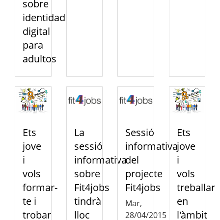
sobre
identidad
digital
para
adultos
Ets
La
Sessió
Ets
jove
sessió
informativa
jove
i
informativa
del
i
vols
sobre
projecte
vols
formar-
Fit4jobs
Fit4jobs
treballar
te i
tindrà
en
Mar,
trobar
lloc
l'àmbit
28/04/2015