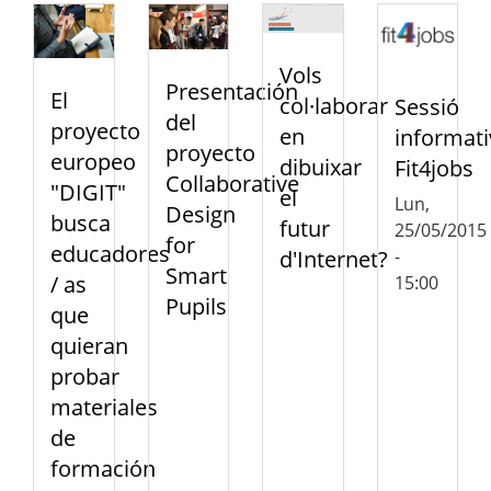
Vols
Presentación
El
col·laborar
Sessió
del
proyecto
en
informati
proyecto
europeo
dibuixar
Fit4jobs
Collaborative
"DIGIT"
el
Lun,
Design
busca
futur
25/05/2015
for
educadores
-
d'Internet?
Smart
/ as
15:00
Pupils
que
quieran
probar
materiales
de
formación