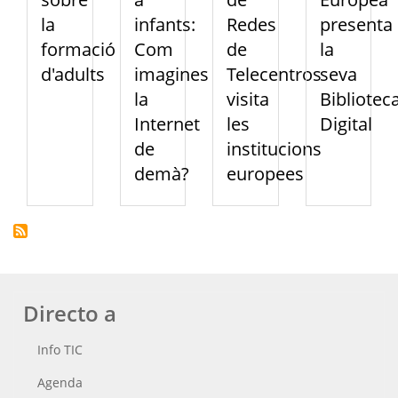
la
infants:
Redes
presenta
formació
Com
de
la
d'adults
imagines
Telecentros
seva
la
visita
Bibliotec
Internet
les
Digital
de
institucions
demà?
europees
Directo a
Info TIC
Agenda