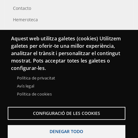
Contacto
Hemeroteca
Aquest web utilitza galetes (cookies) Utilitzem
galetes per oferir-te una millor experiència,
analitzar el trànsit i personalitzar el contingut
mostrat. Pots acceptar totes les galetes o
configurar-les.
Política de privacitat
Avís legal
Política de cookies
Menu
Sobre la Red Punt TIC
Aviso legal
Accesibilidad
Footer
CONFIGURACIÓ DE LES COOKIES
Mapa web
DENEGAR TODO