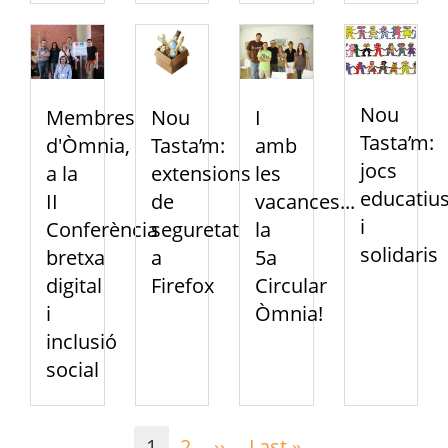
Nou
Membres
Nou
I
Tasta’m:
d'Òmnia,
Tasta’m:
amb
jocs
a la
extensions
les
educatiu
II
de
vacances...
i
Conferència
seguretat
la
solidaris
bretxa
a
5a
digital
Firefox
Circular
i
Òmnia!
inclusió
social
Paginación
1
2
››
Siguiente
Last »
Última