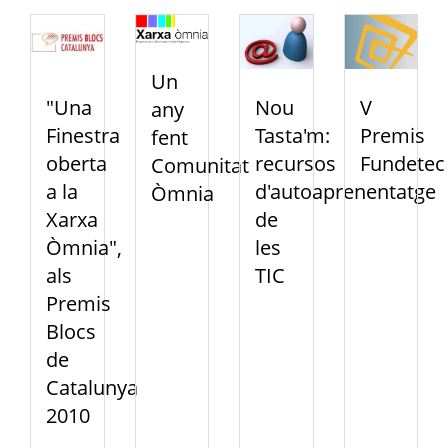
Un
"Una
Nou
V
any
Finestra
Tasta'm:
Premis
fent
oberta
recursos
Fundetec
Comunitat
a la
d'autoaprenentatge
Òmnia
Xarxa
de
Òmnia",
les
als
TIC
Premis
Blocs
de
Catalunya
2010