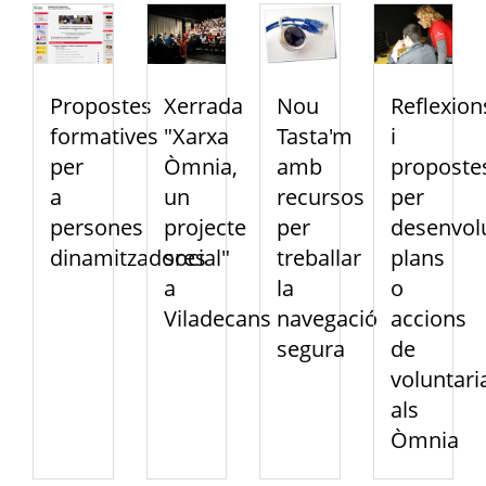
Propostes
Xerrada
Nou
Reflexion
formatives
"Xarxa
Tasta'm
i
per
Òmnia,
amb
proposte
a
un
recursos
per
persones
projecte
per
desenvol
dinamitzadores
social"
treballar
plans
a
la
o
Viladecans
navegació
accions
segura
de
voluntari
als
Òmnia