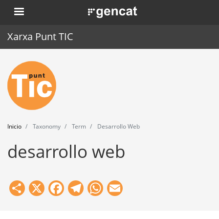
Pasar
. Obre en una nova finestra.
al
contenido
Xarxa Punt TIC
principal
Inicio
Punt TIC
Actualidad
Inicio
Taxonomy
Term
Desarrollo Web
Agenda
desarrollo web
Formación
Herramientas
Share
X
Facebook
Telegram
WhatsApp
Email