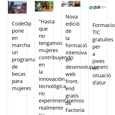
Nova
"Hasta
CodeOp
edició
Formacio
que
pone
de
TIC
no
en
la
gratuïtes
tengamos
marcha
formació
per
mujeres
un
intensiva
a
contribuyendo
programa
en
joves
en
de
desenvolupament
en
la
becas
web
situació
innovación
para
front-
d'atur
tecnológica
mujeres
end
no
gratis
experimentaremos
de
realmente
Factoria
su