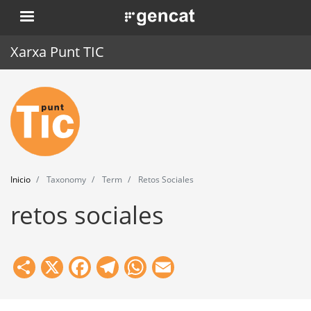
Pasar
. Obre en una nova finestra.
al
contenido
Xarxa Punt TIC
principal
Inicio
Punt TIC
Actualidad
Inicio
Taxonomy
Term
Retos Sociales
Agenda
retos sociales
Formación
Herramientas
Share
X
Facebook
Telegram
WhatsApp
Email