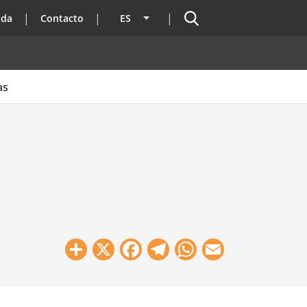
Buscador
ada
Contacto
ES
Lista adicional de acciones
as
Share
X
Facebook
Telegram
WhatsApp
Email