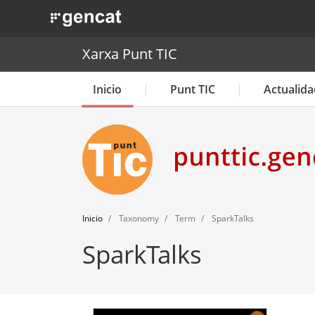
. Obre en una nova finestra.
Xarxa Punt TIC
Inicio
Punt TIC
Actualida
Inicio
Taxonomy
Term
SparkTalks
SparkTalks