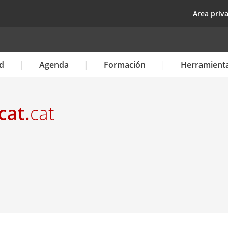
Pasar
top
Area priv
al
contenido
principal
d
Agenda
Formación
Herramient