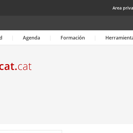
Pasar
top
Area priv
al
contenido
principal
d
Agenda
Formación
Herramient