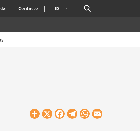
Buscador
ada
Contacto
ES
Lista adicional de acciones
as
Share
X
Facebook
Telegram
WhatsApp
Email