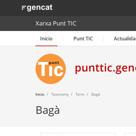
. Obre en una nova finestra.
Xarxa Punt TIC
Inicio
Punt TIC
Actualida
Inicio
Taxonomy
Term
Bagà
Bagà