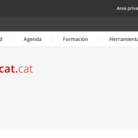
Pasar
top
Area priv
al
contenido
principal
d
Agenda
Formación
Herramient