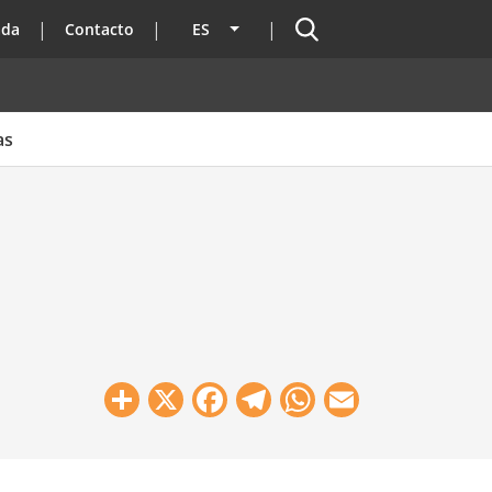
Buscador
ada
Contacto
ES
Lista adicional de acciones
as
Share
X
Facebook
Telegram
WhatsApp
Email