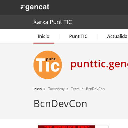
. Obre en una nova finestra.
Xarxa Punt TIC
Inicio
Punt TIC
Actualida
Inicio
Taxonomy
Term
BcnDevCon
BcnDevCon