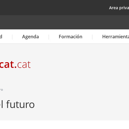
Pasar
top
Area priv
al
contenido
principal
d
Agenda
Formación
Herramient
ro
l futuro