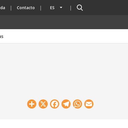
Buscador
ada
Contacto
ES
Lista adicional de acciones
as
Share
X
Facebook
Telegram
WhatsApp
Email