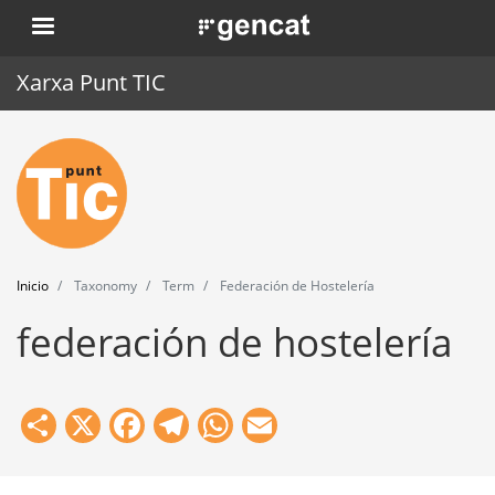
Pasar
. Obre en una nova finestra.
al
contenido
Xarxa Punt TIC
principal
Inicio
Punt TIC
Actualidad
Inicio
Taxonomy
Term
Federación de Hostelería
Agenda
federación de hostelería
Formación
Herramientas
Share
X
Facebook
Telegram
WhatsApp
Email