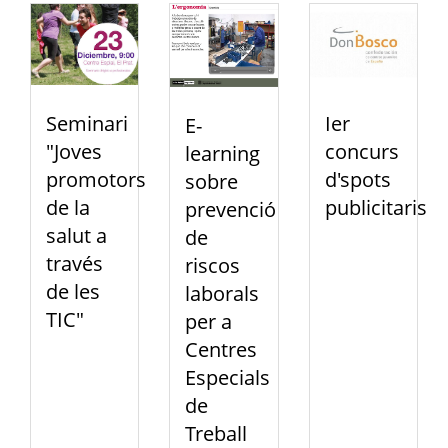
Ier
Seminari
E-
concurs
"Joves
learning
d'spots
promotors
sobre
publicitaris
de la
prevenció
salut a
de
través
riscos
de les
laborals
TIC"
per a
Centres
Especials
de
Treball