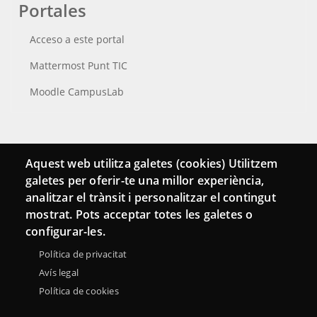
Portales
Acceso a este portal
Mattermost Punt TIC
Moodle CampusLab
Conecta
Aquest web utilitza galetes (cookies) Utilitzem
galetes per oferir-te una millor experiència,
Contacto
analitzar el trànsit i personalitzar el contingut
Hemeroteca
mostrat. Pots acceptar totes les galetes o
configurar-les.
Política de privacitat
Avís legal
Política de cookies