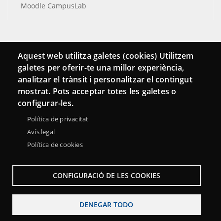
Moodle CampusLab
Conecta
Aquest web utilitza galetes (cookies) Utilitzem
galetes per oferir-te una millor experiència,
Contacto
analitzar el trànsit i personalitzar el contingut
Hemeroteca
mostrat. Pots acceptar totes les galetes o
configurar-les.
Política de privacitat
Avís legal
Política de cookies
CONFIGURACIÓ DE LES COOKIES
DENEGAR TODO