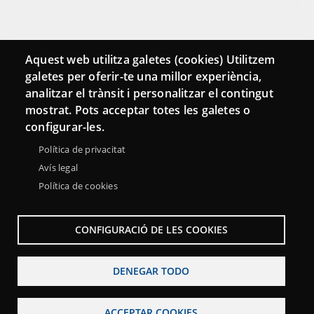
Conecta
Aquest web utilitza galetes (cookies) Utilitzem
galetes per oferir-te una millor experiència,
Contacto
analitzar el trànsit i personalitzar el contingut
Hemeroteca
mostrat. Pots acceptar totes les galetes o
configurar-les.
Política de privacitat
Avís legal
Política de cookies
CONFIGURACIÓ DE LES COOKIES
DENEGAR TODO
Menu
Sobre la Red Punt TIC
Aviso legal
Accesibilidad
ACCEPTAR COOKIES