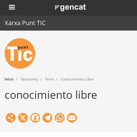
Pasar
. Obre en una nova finestra.
al
contenido
Xarxa Punt TIC
principal
Inicio
Punt TIC
Actualidad
Inicio
Taxonomy
Term
Conocimiento Libre
Agenda
conocimiento libre
Formación
Herramientas
Share
X
Facebook
Telegram
WhatsApp
Email