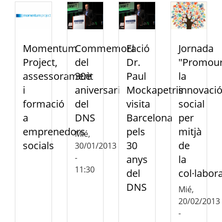
Momentum
Commemoració
El
Jornada
Project,
del
Dr.
"Promou
assessorament
30è
Paul
la
i
aniversari
Mockapetris
innovaci
formació
del
visita
social
a
DNS
Barcelona
per
emprenedors
pels
mitjà
Mié,
socials
30
de
30/01/2013
-
anys
la
11:30
del
col·labor
DNS
Mié,
20/02/2013
-