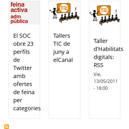
El SOC
Tallers
Taller
obre 23
TIC de
d'Habilitats
perfils
juny a
digitals:
de
elCanal
RSS
Twitter
Vie,
amb
13/05/2011
ofertes
- 18:00
de feina
per
categories