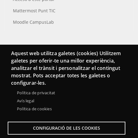
Mattermost Punt TIC
Moodle CampusLab
Conecta
Aquest web utilitza galetes (cookies) Utilitzem
galetes per oferir-te una millor experiència,
Contacto
analitzar el trànsit i personalitzar el contingut
Hemeroteca
mostrat. Pots acceptar totes les galetes o
configurar-les.
Política de privacitat
Avís legal
Política de cookies
CONFIGURACIÓ DE LES COOKIES