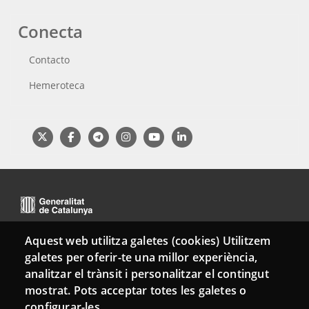
Conecta
Contacto
Hemeroteca
Aquest web utilitza galetes (cookies) Utilitzem
galetes per oferir-te una millor experiència,
Menu
Sobre la Red Punt TIC
Aviso legal
Accesibilidad
analitzar el trànsit i personalitzar el contingut
Footer
mostrat. Pots acceptar totes les galetes o
Mapa web
configurar-les.