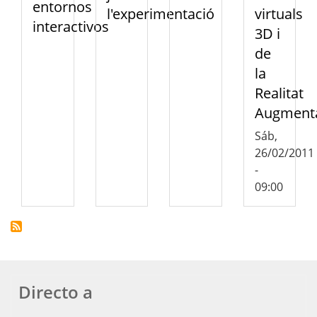
entornos
l'experimentació
virtuals
interactivos
3D i
de
la
Realitat
Augment
Sáb,
26/02/2011
-
09:00
Directo a