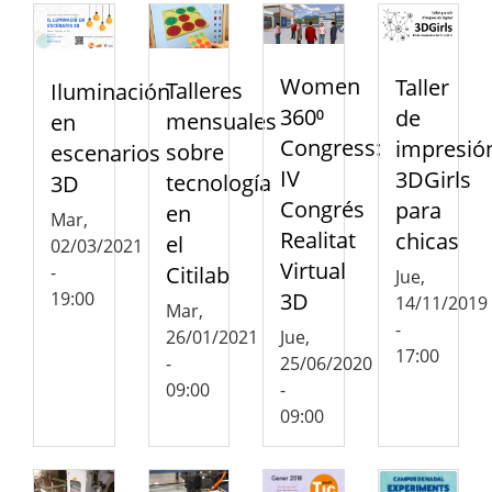
Women
Taller
Talleres
Iluminación
360⁰
de
mensuales
en
Congress:
impresió
sobre
escenarios
IV
3DGirls
tecnología
3D
Congrés
para
en
Mar,
Realitat
chicas
el
02/03/2021
Virtual
Citilab
-
Jue,
19:00
3D
14/11/2019
Mar,
-
26/01/2021
Jue,
17:00
-
25/06/2020
09:00
-
09:00