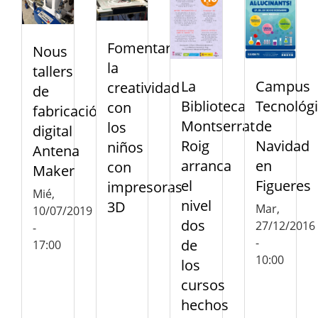
Fomentar
Nous
la
tallers
La
Campus
creatividad
de
Biblioteca
Tecnológ
con
fabricació
Montserrat
de
los
digital
Roig
Navidad
niños
Antena
arranca
en
con
Maker
el
Figueres
impresoras
Mié,
nivel
3D
Mar,
10/07/2019
dos
27/12/2016
-
-
de
17:00
10:00
los
cursos
hechos