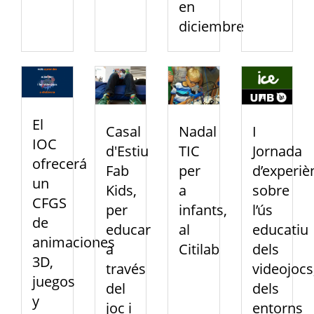
en
diciembre
El
Casal
Nadal
I
IOC
d'Estiu
TIC
Jornada
ofrecerá
Fab
per
d’experiè
un
Kids,
a
sobre
CFGS
per
infants,
l’ús
de
educar
al
educatiu
animaciones
a
Citilab
dels
3D,
través
videojocs
juegos
del
dels
y
joc i
entorns