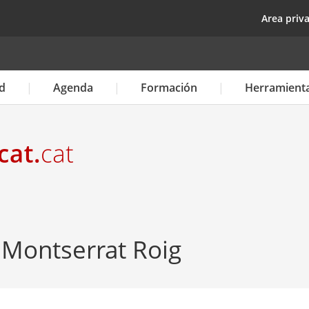
Pasar
top
Area priv
al
contenido
principal
d
Agenda
Formación
Herramient
a Montserrat Roig