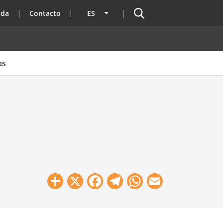
Buscador
ada
Contacto
ES
Lista adicional de acciones
as
Share
X
Facebook
Telegram
WhatsApp
Email