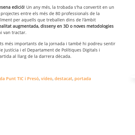
esena edició
! Un any més, la trobada s'ha convertit en un
 projectes entre els més de 80 professionals de la
ialment per aquells que treballen dins de l'àmbit
ealitat augmentada, disseny en 3D o noves metodologies
i van tractar.
 més importants de la jornada i també hi podreu sentir
 Justícia i el Departament de Polítiques Digitals i
rtida al llarg de la darrera dècada.
da Punt TIC i Presó
,
vídeo
,
destacat
,
portada