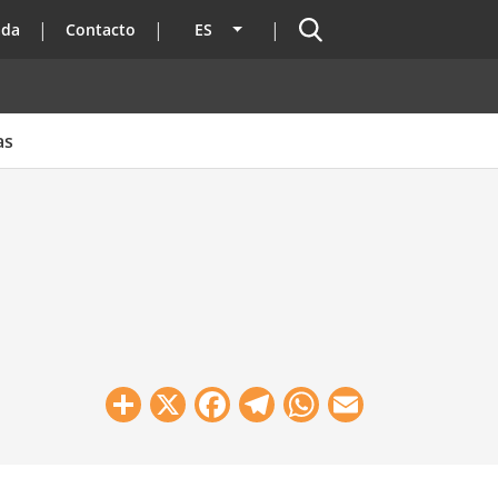
Buscador
ada
Contacto
ES
Lista adicional de acciones
as
Share
X
Facebook
Telegram
WhatsApp
Email