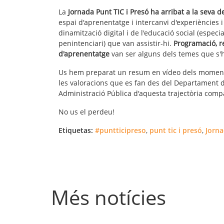
La
Jornada Punt TIC i Presó
ha arribat a la seva d
espai d'aprenentatge i intercanvi d'experiències i
dinamització digital i de l'educació social (espec
penintenciari) que van assistir-hi.
Programació, r
d'aprenentatge
van ser alguns dels temes que s'h
Us hem preparat un resum en vídeo dels moments
les valoracions que es fan des del Departament de
Administració Pública d'aquesta trajectòria compa
No us el perdeu!
Etiquetas:
#puntticipreso
,
punt tic i presó
,
Jorna
Més notícies