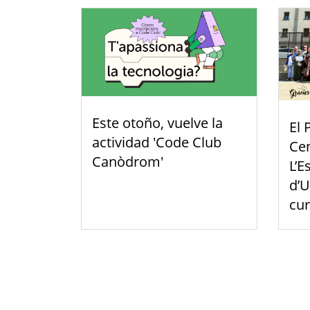
Este otoño, vuelve la
El 
actividad 'Code Club
Cen
Canòdrom'
L’E
d’U
cu