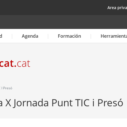
Pasar
top
Area priv
al
contenido
principal
d
Agenda
Formación
Herramient
 I Presó
a X Jornada Punt TIC i Presó