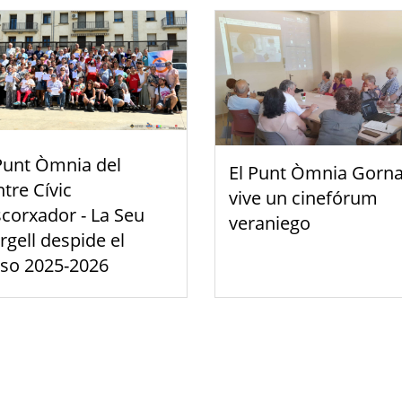
Punt Òmnia del
El Punt Òmnia Gorna
tre Cívic
vive un cinefórum
scorxador - La Seu
veraniego
rgell despide el
rso 2025-2026