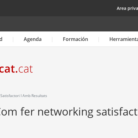
Pasar
top
Area priv
al
contenido
principal
d
Agenda
Formación
Herramient
atisfactori I Amb Resultats
om fer networking satisfact