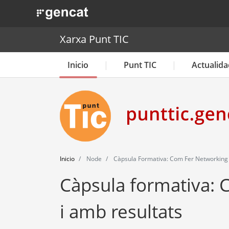
. Obre en una nova finestra.
Xarxa Punt TIC
Inicio
Punt TIC
Actualida
Inicio
Node
Càpsula Formativa: Com Fer Networking S
Càpsula formativa: C
i amb resultats