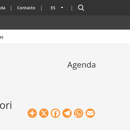
Buscador
ada
Contacto
ES
Lista adicional de acciones
as
Agenda
ori
Share
X
Facebook
Telegram
WhatsApp
Email