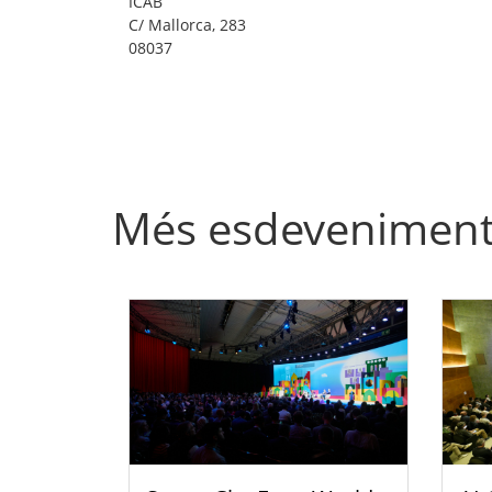
ICAB
C/ Mallorca, 283
08037
Més esdevenimen