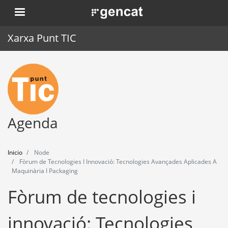
Pasar
. Obre en una nova finestra.
al
contenido
Xarxa Punt TIC
principal
Inicio
Punt TIC
Actualidad
Agenda
Agenda
Inicio
Node
Formación
Fòrum de Tecnologies I Innovació: Tecnologies Avançades Aplicades A
Maquinària I Packaging
Herramientas
Fòrum de tecnologies i
innovació: Tecnologies