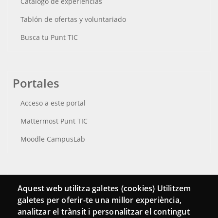
Catálogo de experiencias
Tablón de ofertas y voluntariado
Busca tu Punt TIC
Portales
Acceso a este portal
Mattermost Punt TIC
Moodle CampusLab
Conecta
Aquest web utilitza galetes (cookies) Utilitzem
galetes per oferir-te una millor experiència,
Contacto
analitzar el trànsit i personalitzar el contingut