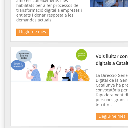
amb els coneixements i les
habilitats per a fer processos de
transformació digital a empreses i
entitats i donar resposta a les
demandes actuals.
Llegiu-ne més
Vols lluitar co
digitals a Cata
La Direcció Gene
Digital de la Gen
Catalunya ha pr
convocatòria per
l’apoderament di
persones grans d
territori.
Llegiu-ne més