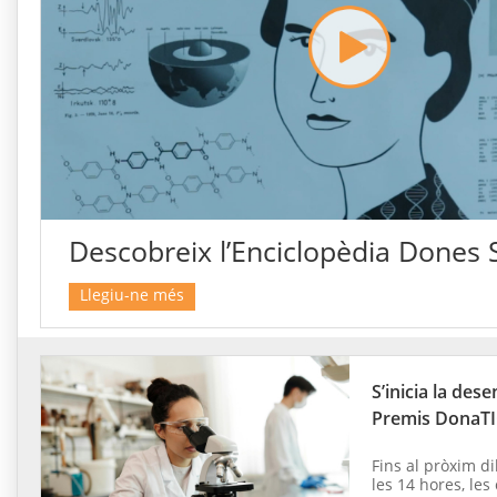
Descobreix l’Enciclopèdia Dones
Llegiu-ne més
S’inicia la dese
Premis DonaT
Fins al pròxim di
les 14 hores, les