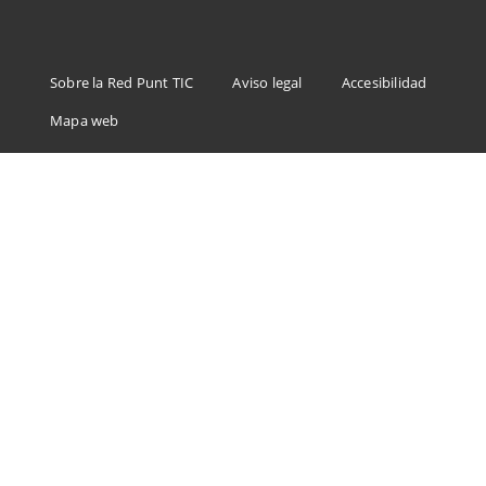
Menu
Sobre la Red Punt TIC
Aviso legal
Accesibilidad
Footer
Mapa web