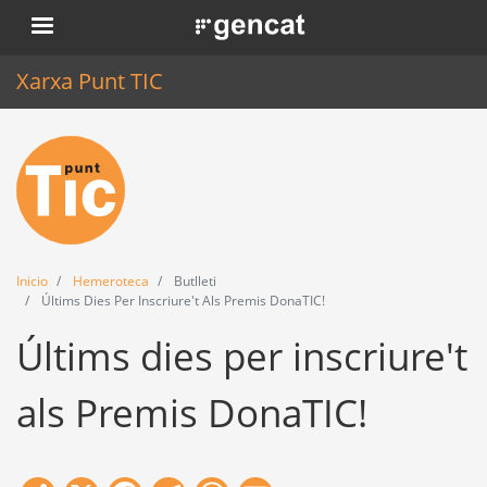
Pasar
. Obre en una nova finestra.
al
contenido
Xarxa Punt TIC
principal
Inicio
Punt TIC
Actualidad
Inicio
Hemeroteca
Butlleti
Agenda
Últims Dies Per Inscriure't Als Premis DonaTIC!
Últims dies per inscriure't
Formación
Herramientas
als Premis DonaTIC!