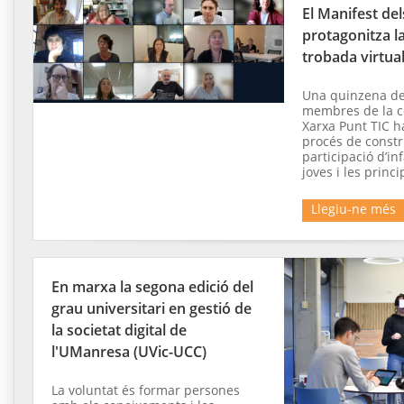
El Manifest del
protagonitza l
trobada virtua
Una quinzena d
membres de la c
Xarxa Punt TIC h
procés de constru
participació d’in
joves i les prin
Llegiu-ne més
En marxa la segona edició del
grau universitari en gestió de
la societat digital de
l'UManresa (UVic-UCC)
La voluntat és formar persones