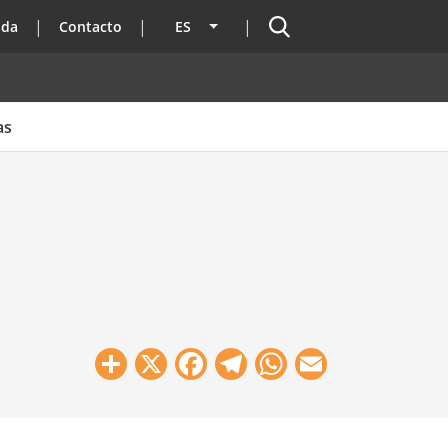
Buscador
ada
Contacto
ES
Lista adicional de acciones
as
Share
X
Facebook
Telegram
WhatsApp
Email