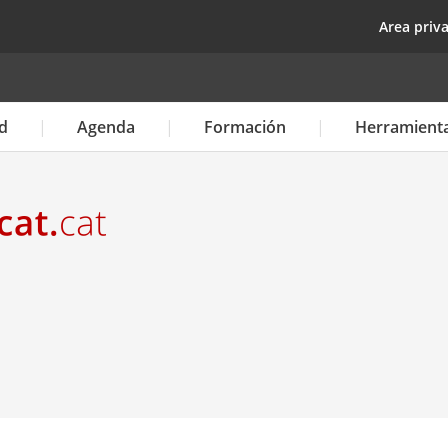
Pasar
top
Area priv
al
contenido
principal
d
Agenda
Formación
Herramient