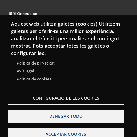
Aquest web utilitza galetes (cookies) Utilitzem
galetes per oferir-te una millor experiència,
analitzar el trànsit i personalitzar el contingut
Menu
Sobre la Red Punt TIC
Aviso legal
Accesibilidad
mostrat. Pots acceptar totes les galetes o
Footer
configurar-les.
Mapa web
Política de privacitat
Avís legal
Política de cookies
CONFIGURACIÓ DE LES COOKIES
DENEGAR TODO
ACCEPTAR COOKIES