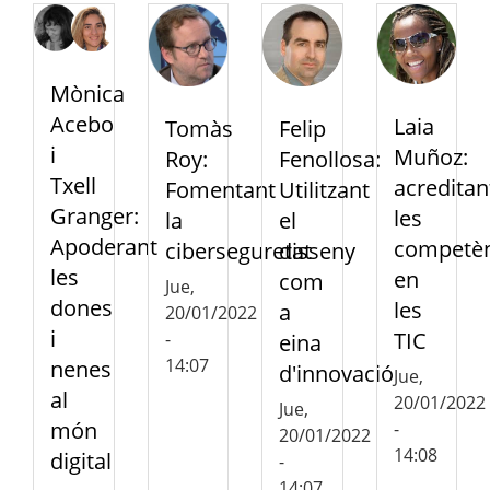
Mònica
Acebo
Laia
Felip
Tomàs
i
Muñoz:
Fenollosa:
Roy:
Txell
acreditan
Utilitzant
Fomentant
Granger:
les
el
la
Apoderant
competèn
disseny
ciberseguretat
les
en
com
Jue,
dones
les
a
20/01/2022
i
TIC
-
eina
14:07
nenes
d'innovació
Jue,
al
20/01/2022
Jue,
món
-
20/01/2022
14:08
digital
-
14:07