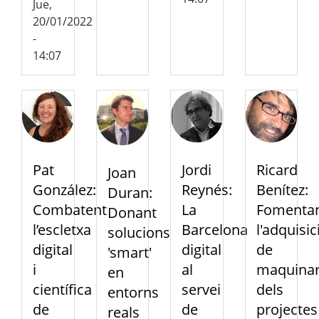
Jue,
20/01/2022
-
14:07
Ricard
Jordi
Pat
Joan
Benítez:
Reynés:
González:
Duran:
Fomenta
La
Combatent
Donant
l'adquisic
Barcelona
l’escletxa
solucions
de
digital
digital
'smart'
maquinar
al
i
en
dels
servei
científica
entorns
projectes
de
de
reals