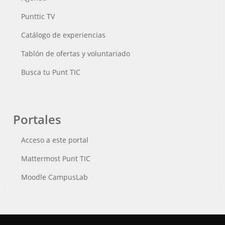
Punttic TV
Catálogo de experiencias
Tablón de ofertas y voluntariado
Busca tu Punt TIC
Portales
Acceso a este portal
Mattermost Punt TIC
Moodle CampusLab
Conecta