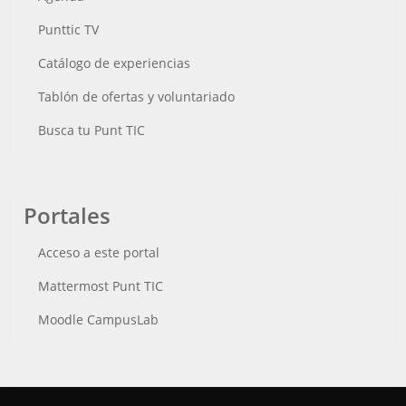
Punttic TV
Catálogo de experiencias
Tablón de ofertas y voluntariado
Busca tu Punt TIC
Portales
Acceso a este portal
Mattermost Punt TIC
Moodle CampusLab
Conecta