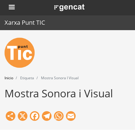
Pasar
. Obre en una nova finestra.
al
contenido
Xarxa Punt TIC
principal
Inicio
Punt TIC
Actualidad
Inicio
Etiqueta
Mostra Sonora I Visual
Agenda
Mostra Sonora i Visual
Formación
Herramientas
Share
X
Facebook
Telegram
WhatsApp
Email