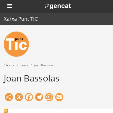
Pasar
. Obre en una nova finestra.
al
contenido
Xarxa Punt TIC
principal
Inicio
Punt TIC
Actualidad
Inicio
Etiqueta
Joan Bassolas
Agenda
Joan Bassolas
Formación
Herramientas
Share
X
Facebook
Telegram
WhatsApp
Email