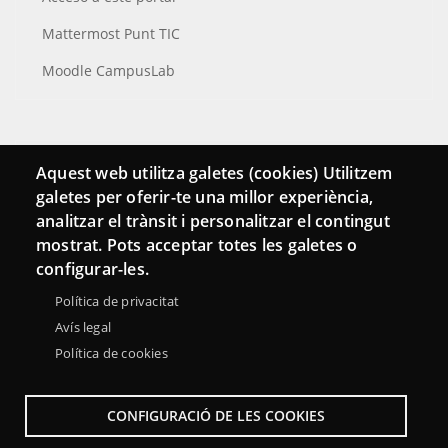
Mattermost Punt TIC
Moodle CampusLab
Conecta
Aquest web utilitza galetes (cookies) Utilitzem
galetes per oferir-te una millor experiència,
Contacto
analitzar el trànsit i personalitzar el contingut
Hemeroteca
mostrat. Pots acceptar totes les galetes o
configurar-les.
Política de privacitat
Avís legal
Política de cookies
CONFIGURACIÓ DE LES COOKIES