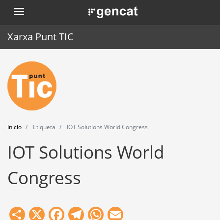
Pasar
. Obre en una nova finestra.
al
contenido
Xarxa Punt TIC
principal
Inicio
Punt TIC
Actualidad
Inicio
Etiqueta
IOT Solutions World Congress
Agenda
IOT Solutions World
Formación
Congress
Herramientas
Share
X
Facebook
Telegram
WhatsApp
Email