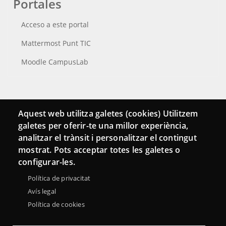
Portales
Acceso a este portal
Mattermost Punt TIC
Moodle CampusLab
Conecta
Aquest web utilitza galetes (cookies) Utilitzem
galetes per oferir-te una millor experiència,
Contacto
analitzar el trànsit i personalitzar el contingut
Hemeroteca
mostrat. Pots acceptar totes les galetes o
configurar-les.
Política de privacitat
Avís legal
Política de cookies