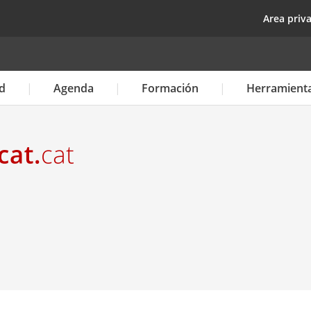
Pasar
top
Area priv
al
contenido
principal
d
Agenda
Formación
Herramient