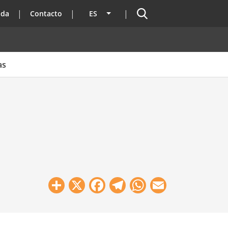
Buscador
ada
Contacto
ES
Lista adicional de acciones
as
Share
X
Facebook
Telegram
WhatsApp
Email