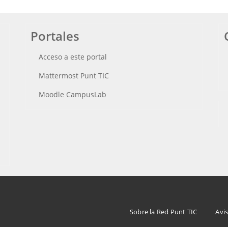
Portales
Acceso a este portal
Mattermost Punt TIC
Moodle CampusLab
Menu
Sobre la Red Punt TIC
Avis
Footer