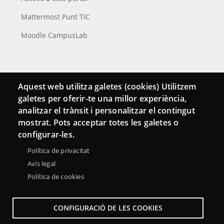
Mattermost Punt TIC
Moodle CampusLab
Conecta
Aquest web utilitza galetes (cookies) Utilitzem
galetes per oferir-te una millor experiència,
Contacto
analitzar el trànsit i personalitzar el contingut
Hemeroteca
mostrat. Pots acceptar totes les galetes o
configurar-les.
Política de privacitat
Avís legal
Política de cookies
CONFIGURACIÓ DE LES COOKIES