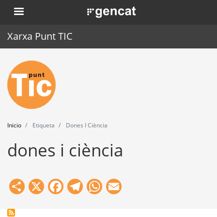
Pasar
. Obre en una nova finestra.
al
contenido
Xarxa Punt TIC
principal
Inicio
Punt TIC
Actualidad
Inicio
Etiqueta
Dones I Ciència
Agenda
dones i ciència
Formación
Herramientas
Share
X
Facebook
Telegram
WhatsApp
Email