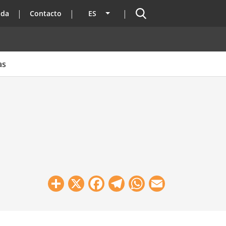
Buscador
ada
Contacto
ES
Lista adicional de acciones
as
Share
X
Facebook
Telegram
WhatsApp
Email