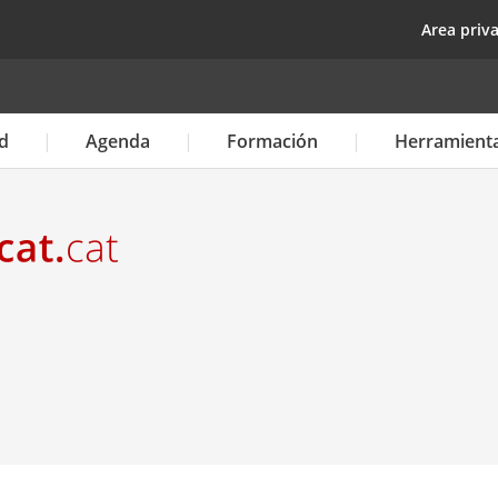
Pasar
top
Area priv
al
contenido
principal
d
Agenda
Formación
Herramient