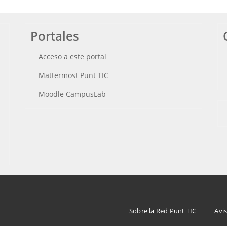
Portales
Acceso a este portal
Mattermost Punt TIC
Moodle CampusLab
Menu
Sobre la Red Punt TIC
Avis
Footer