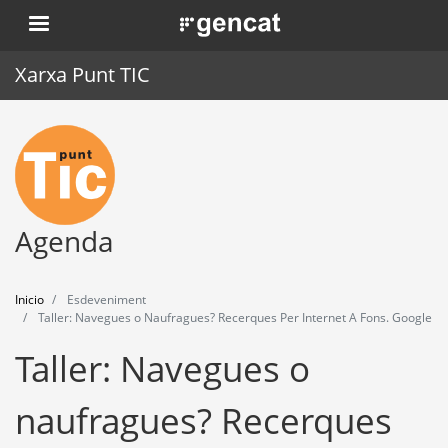
Pasar
. Obre en una nova finestra.
al
contenido
Xarxa Punt TIC
principal
Inicio
Punt TIC
Actualidad
Agenda
Agenda
Inicio
Esdeveniment
Formación
Taller: Navegues o Naufragues? Recerques Per Internet A Fons. Google
Taller: Navegues o
Herramientas
naufragues? Recerques