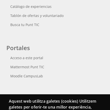
Catálogo de experiencias
Tablón de ofertas y voluntariado
Busca tu Punt TIC
Portales
Acceso a este portal
Mattermost Punt TIC
Moodle CampusLab
Conecta
Aquest web utilitza galetes (cookies) Utilitzem
galetes per oferir-te una millor experiència,
Contacto