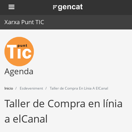
Pasar
. Obre en una nova finestra.
al
contenido
Xarxa Punt TIC
principal
Inicio
Punt TIC
Actualidad
Agenda
Agenda
Inicio
Esdeveniment
Taller de Compra En Línia A ElCanal
Formación
Taller de Compra en línia
Herramientas
a elCanal