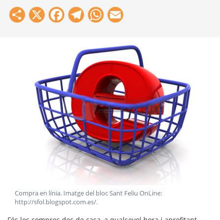
Share
X
Facebook
Telegram
WhatsApp
Email
Compra en línia. Imatge del bloc Sant Feliu OnLine:
http://sfol.blogspot.com.es/
.
Fés les compres des de casa, a qualsevol hora i aprofitant