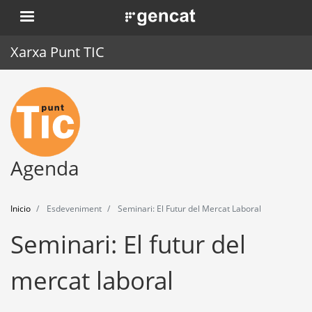
Pasar
. Obre en una nova finestra.
al
contenido
Xarxa Punt TIC
principal
Inicio
Punt TIC
Actualidad
Agenda
Agenda
Inicio
Esdeveniment
Seminari: El Futur del Mercat Laboral
Formación
Seminari: El futur del
Herramientas
mercat laboral