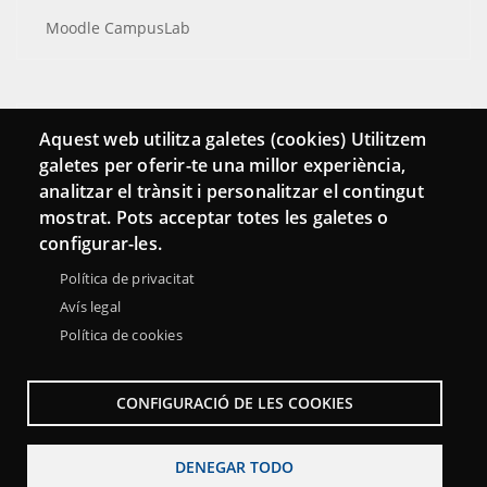
Moodle CampusLab
Conecta
Aquest web utilitza galetes (cookies) Utilitzem
galetes per oferir-te una millor experiència,
Contacto
analitzar el trànsit i personalitzar el contingut
Hemeroteca
mostrat. Pots acceptar totes les galetes o
configurar-les.
Política de privacitat
Avís legal
Política de cookies
CONFIGURACIÓ DE LES COOKIES
DENEGAR TODO