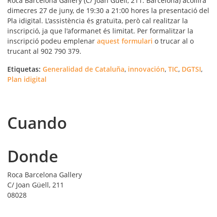
Roca Barcelona Gallery (C/ Joan Güell, 211. Barcelona) acollirà
dimecres 27 de juny, de 19:30 a 21:00 hores la presentació del
Pla idigital. L'assistència és gratuïta, però cal realitzar la
inscripció, ja que l'aformanet és limitat. Per formalitzar la
inscripció podeu emplenar
aquest formulari
o trucar al o
trucant al 902 790 379.
Etiquetas:
Generalidad de Cataluña
,
innovación
,
TIC
,
DGTSI
,
Plan idigital
Cuando
Donde
Roca Barcelona Gallery
C/ Joan Güell, 211
08028