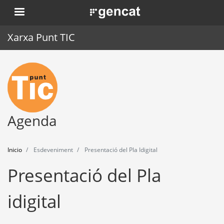
Pasar
. Obre en una nova finestra.
al
contenido
Xarxa Punt TIC
principal
Inicio
Punt TIC
Actualidad
Agenda
Agenda
Inicio
Esdeveniment
Presentació del Pla Idigital
Formación
Presentació del Pla
Herramientas
idigital