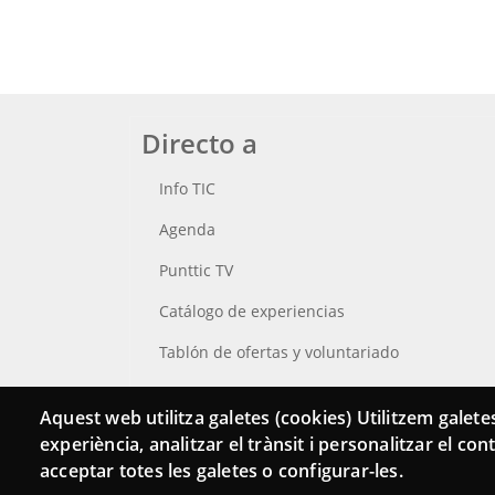
Directo a
Info TIC
Agenda
Punttic TV
Catálogo de experiencias
Tablón de ofertas y voluntariado
Busca tu Punt TIC
Aquest web utilitza galetes (cookies) Utilitzem galetes
experiència, analitzar el trànsit i personalitzar el co
acceptar totes les galetes o configurar-les.