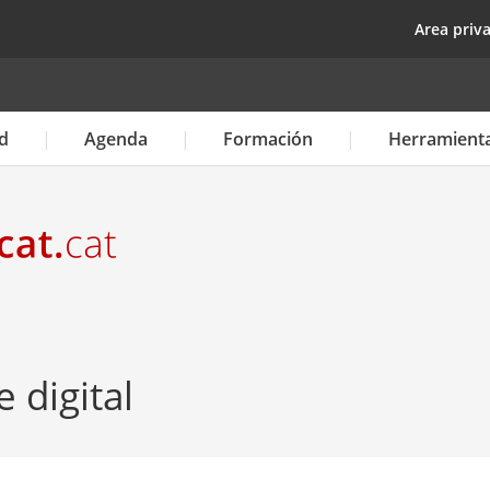
Pasar
top
Area priv
al
contenido
principal
d
Agenda
Formación
Herramient
 digital