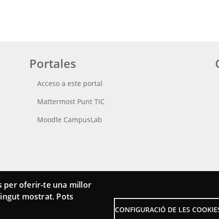
Portales
Acceso a este portal
Mattermost Punt TIC
Moodle CampusLab
 per oferir-te una millor
ntingut mostrat. Pots
CONFIGURACIÓ DE LES COOKIE