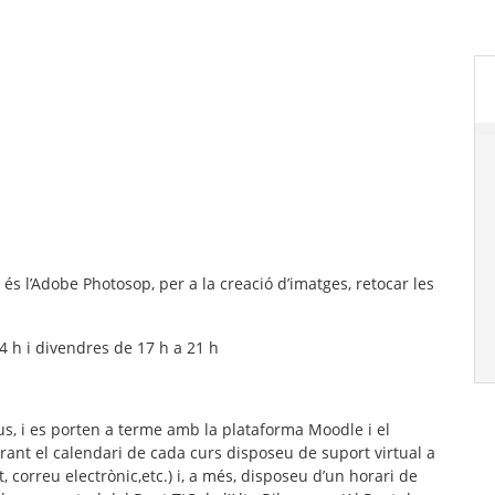
és l’Adobe Photosop, per a la creació d’imatges, retocar les
14 h i divendres de 17 h a 21 h
ius, i es porten a terme amb la plataforma Moodle i el
rant el calendari de cada curs disposeu de suport virtual a
 correu electrònic,
etc
.) i, a més, disposeu d’un horari de