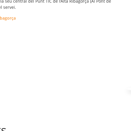
la seu central del Punt TIC de l’Alta Ribagorça (Al Pont de
l servei.
ibagorça
ts