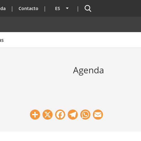
Buscador
ada
Contacto
ES
Lista adicional de acciones
as
Agenda
Share
X
Facebook
Telegram
WhatsApp
Email