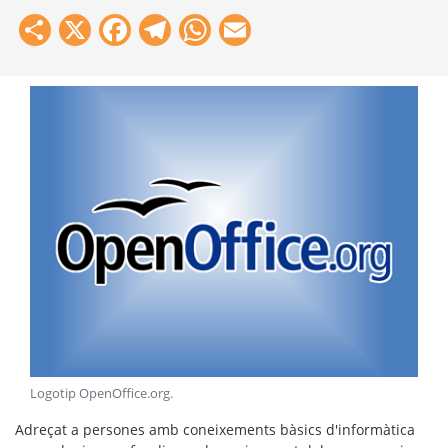
Share
X
Facebook
Telegram
WhatsApp
Email
Logotip OpenOffice.org
.
Adreçat a persones amb coneixements bàsics d'informàtica