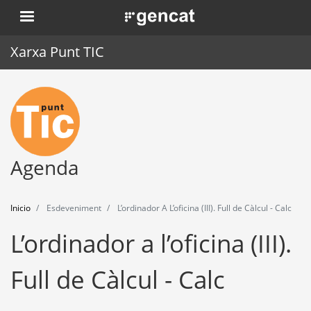
Pasar
. Obre en una nova finestra.
al
contenido
Xarxa Punt TIC
principal
Inicio
Punt TIC
Actualidad
Agenda
Agenda
Inicio
Esdeveniment
L’ordinador A L’oficina (III). Full de Càlcul - Calc
Formación
L’ordinador a l’oficina (III).
Herramientas
Full de Càlcul - Calc