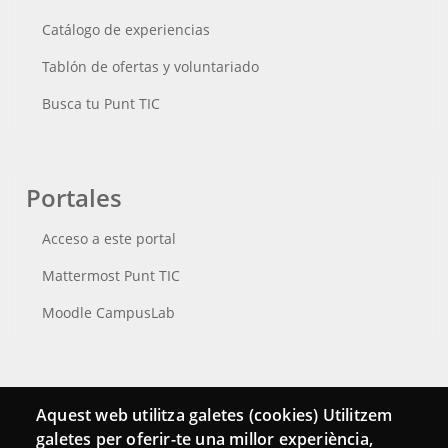
Catálogo de experiencias
Tablón de ofertas y voluntariado
Busca tu Punt TIC
Portales
Acceso a este portal
Mattermost Punt TIC
Moodle CampusLab
Conecta
Aquest web utilitza galetes (cookies) Utilitzem
galetes per oferir-te una millor experiència,
Contacto