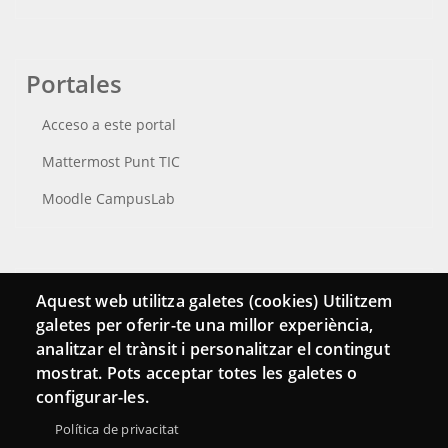
Portales
Acceso a este portal
Mattermost Punt TIC
Moodle CampusLab
Conecta
Aquest web utilitza galetes (cookies) Utilitzem
galetes per oferir-te una millor experiència,
Contacto
analitzar el trànsit i personalitzar el contingut
Hemeroteca
mostrat. Pots acceptar totes les galetes o
configurar-les.
Política de privacitat