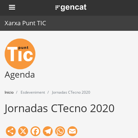
Pasar
. Obre en una nova finestra.
al
contenido
Xarxa Punt TIC
principal
Inicio
Punt TIC
Actualidad
Agenda
Agenda
Inicio
Esdeveniment
Jornadas CTecno 2020
Formación
Jornadas CTecno 2020
Herramientas
Share
X
Facebook
Telegram
WhatsApp
Email