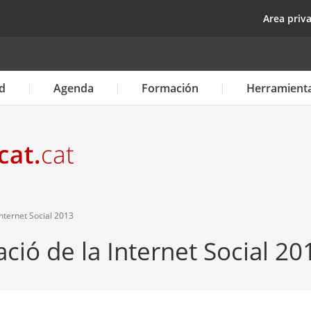
Pasar
top
Area priv
al
contenido
principal
d
Agenda
Formación
Herramient
nternet Social 2013
ció de la Internet Social 20