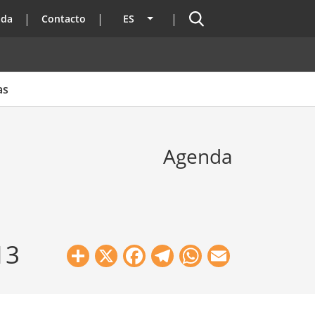
Buscador
ada
Contacto
ES
Lista adicional de acciones
as
Agenda
13
Share
X
Facebook
Telegram
WhatsApp
Email