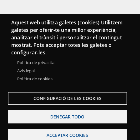
Conecta
Aquest web utilitza galetes (cookies) Utilitzem
galetes per oferir-te una millor experiència,
Contacto
analitzar el trànsit i personalitzar el contingut
Hemeroteca
mostrat. Pots acceptar totes les galetes o
configurar-les.
Política de privacitat
Avís legal
Política de cookies
CONFIGURACIÓ DE LES COOKIES
DENEGAR TODO
Menu
Sobre la Red Punt TIC
Aviso legal
Accesibilidad
Footer
ACCEPTAR COOKIES
Mapa web