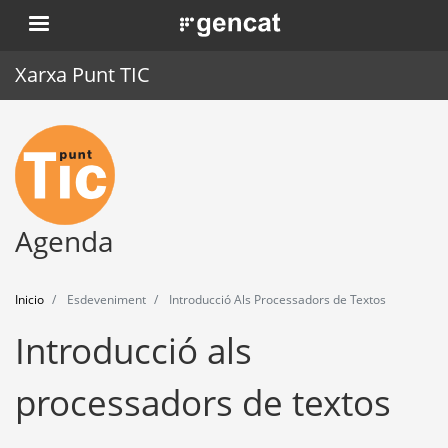
Pasar
. Obre en una nova finestra.
al
contenido
Xarxa Punt TIC
principal
Inicio
Punt TIC
Actualidad
Agenda
Agenda
Inicio
Esdeveniment
Introducció Als Processadors de Textos
Formación
Introducció als
Herramientas
processadors de textos