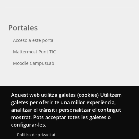
Portales
Acceso a este portal
Mattermost Punt TIC
Moodle CampusLab
Conecta
Aquest web utilitza galetes (cookies) Utilitzem
galetes per oferir-te una millor experiència,
Contacto
analitzar el trànsit i personalitzar el contingut
Hemeroteca
mostrat. Pots acceptar totes les galetes o
configurar-les.
Política de privacitat