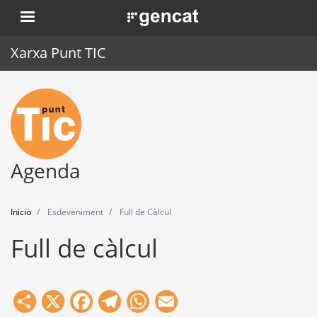
Pasar
. Obre en una nova finestra.
al
contenido
Xarxa Punt TIC
principal
Inicio
Punt TIC
Actualidad
Agenda
Agenda
Inicio
Esdeveniment
Full de Càlcul
Formación
Full de càlcul
Herramientas
Share
X
Facebook
Telegram
WhatsApp
Email