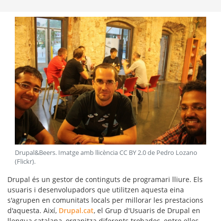
Drupal&Beers. Imatge amb llicència CC BY 2.0 de Pedro Lozano
(Flickr)
.
Drupal
és un gestor de continguts de programari lliure. Els
usuaris i desenvolupadors que utilitzen aquesta eina
s'agrupen en
comunitats locals
per millorar les prestacions
d'aquesta. Així,
Drupal.cat
, el Grup d'Usuaris de Drupal en
llengua catalana, organitza diferents trobades, entre elles