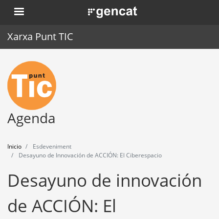
Pasar
. Obre en una nova finestra.
al
contenido
Xarxa Punt TIC
principal
Inicio
Punt TIC
Actualidad
Agenda
Agenda
Inicio
Esdeveniment
Formación
Desayuno de Innovación de ACCIÓN: El Ciberespacio
Desayuno de innovación
Herramientas
de ACCIÓN: El