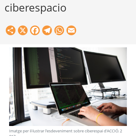
ciberespacio
Share
X
Facebook
Telegram
WhatsApp
Email
Imatge per il·lustrar l'esdeveniment sobre ciberespai d'ACCIÓ
.
2