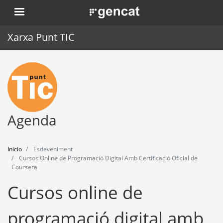
Pasar
. Obre en una nova finestra.
al
contenido
Xarxa Punt TIC
principal
Inicio
Punt TIC
Actualidad
Agenda
Agenda
Inicio
Esdeveniment
Formación
Cursos Online de Programació Digital Amb Certificació Oficial de
Coursera
Herramientas
Cursos online de
programació digital amb