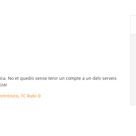
ica. No et quedis sense tenir un compte a un dels serveis
tzar
ectrónico
,
TC Rubí D