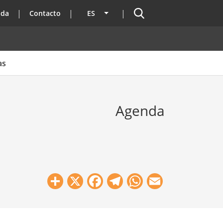
Buscador
ada
Contacto
ES
Lista adicional de acciones
as
Agenda
Share
X
Facebook
Telegram
WhatsApp
Email