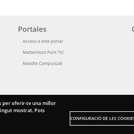
Portales
Acceso a este portal
Mattermost Punt TIC
Moodle CampusLab
 per oferir-te una millor
ntingut mostrat. Pots
CONFIGURACIÓ DE LES COOKIE
Menu
Sobre la Red Punt TIC
Avis