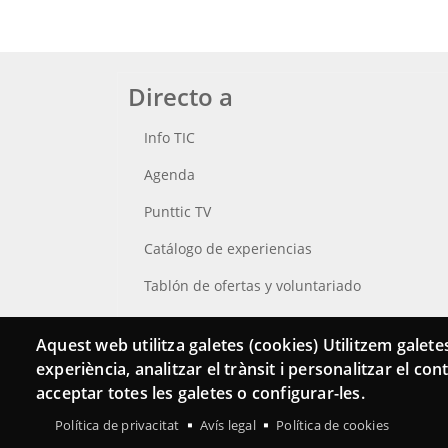
Directo a
Info TIC
Agenda
Punttic TV
Catálogo de experiencias
Tablón de ofertas y voluntariado
Busca tu Punt TIC
Aquest web utilitza galetes (cookies) Utilitzem galetes
experiència, analitzar el trànsit i personalitzar el co
acceptar totes les galetes o configurar-les.
Política de privacitat
Avís legal
Política de cookies