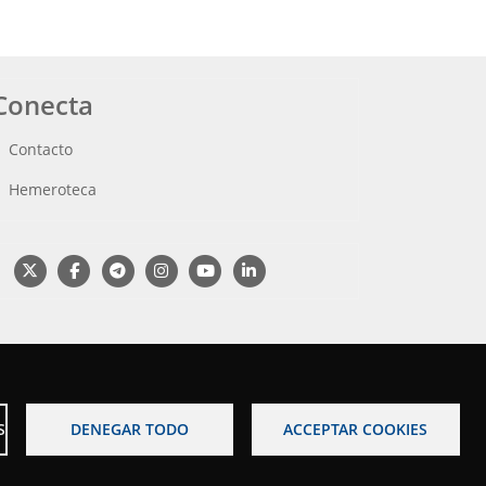
Conecta
Contacto
Hemeroteca
S
DENEGAR TODO
ACCEPTAR COOKIES
o legal
Accesibilidad
Mapa web