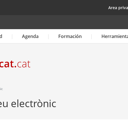
Pasar
top
Area priv
al
contenido
principal
d
Agenda
Formación
Herramient
ic
eu electrònic