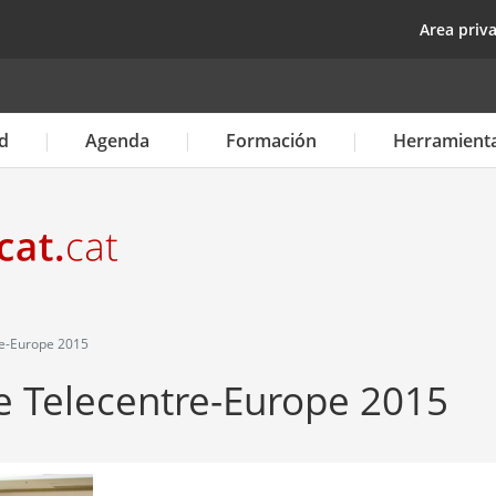
Pasar
top
Area priv
al
contenido
principal
d
Agenda
Formación
Herramient
re-Europe 2015
e Telecentre-Europe 2015