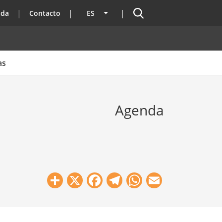
Buscador
ada
Contacto
ES
Lista adicional de acciones
as
Agenda
Share
X
Facebook
Telegram
WhatsApp
Email