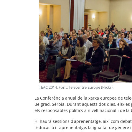
TEAC 2014. Font: Telecentre Europe (Flickr)
.
La Conferència anual de la xarxa europea de tele
Belgrad, Sèrbia
.
Durant aquests dos
dies, els/les
els responsables
polítics
a
nivell
nacional
i de la
Hi haurà
sessions
d'aprenentatge, així com
debat
l'educació i
l'aprenentatge, la
igualtat
de gènere
i