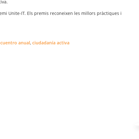
tiva
.
remi
Unite
-
IT
.
Els
premis
reconeixen
les
millors
pràctiques i
cuentro anual
,
ciudadanía activa