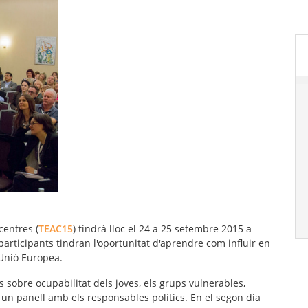
centres (
TEAC15
)
tindrà
lloc
el 24 a
25 setembre 2015
a
participants
tindran
l'oportunitat d'
aprendre
com influir
en
 Unió Europea
.
s
sobre
ocupabilitat dels
joves, els
grups
vulnerables
,
un panell
amb
els
responsables
polítics.
En
el segon dia