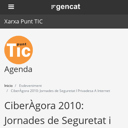
Pasar
. Obre en una nova finestra.
al
contenido
Xarxa Punt TIC
principal
Inicio
Punt TIC
Actualidad
Agenda
Agenda
Inicio
Esdeveniment
Formación
CiberÀgora 2010: Jornades de Seguretat I Privadesa A Internet
CiberÀgora 2010:
Herramientas
Jornades de Seguretat i