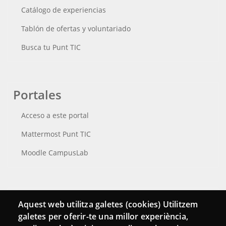
Catálogo de experiencias
Tablón de ofertas y voluntariado
Busca tu Punt TIC
Portales
Acceso a este portal
Mattermost Punt TIC
Moodle CampusLab
Conecta
Aquest web utilitza galetes (cookies) Utilitzem
galetes per oferir-te una millor experiència,
Contacto