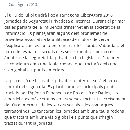
CiberÀgora 2010
.
El 8 i 9 de juliol tindrà lloc a Tarragona CiberÀgora 2010,
Jornades de Seguretat i Privadesa a Internet. Durant el primer
dia es parlarà de la influència d'Internet en la societat de la
informació. Es plantejaran alguns dels problemes de
privadesa associats a la utilització de motors de cerca i
s’explicarà com es lluita per eliminar-los. També s'abordarà el
tema de les xarxes socials i les seves ramificacions en els
àmbits de la seguretat, la privadesa i la legislació. Finalment
es conclourà amb una taula rodona que tractarà amb una
visió global els punts anteriors.
La protecció de les dades privades a Internet serà el tema
central del segon dia. Es plantejaran els principals punts
tractats per l’Agència Espanyola de Protecció de Dades, els
ciberdelictes més comuns en les xarxes socials i el creixement
de l’ús d'Internet i de les xarxes socials a les comarques
tarragonines. Es tancaran les jornades amb una taula rodona
que tractarà amb una visió global els punts que s'hagin
tractat durant la jornada.