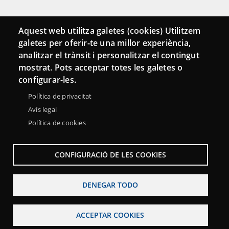
Conecta
Aquest web utilitza galetes (cookies) Utilitzem
galetes per oferir-te una millor experiència,
Contacto
analitzar el trànsit i personalitzar el contingut
Hemeroteca
mostrat. Pots acceptar totes les galetes o
configurar-les.
Política de privacitat
Avís legal
Política de cookies
CONFIGURACIÓ DE LES COOKIES
DENEGAR TODO
Menu
Sobre la Red Punt TIC
Aviso legal
Accesibilidad
Footer
ACCEPTAR COOKIES
Mapa web