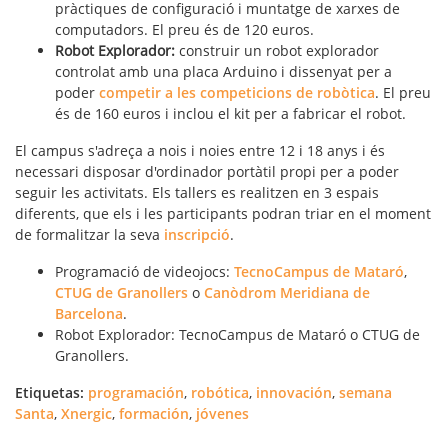
pràctiques de configuració i muntatge de xarxes de
computadors. El preu és de 120 euros.
Robot Explorador:
construir un robot explorador
controlat amb una placa Arduino i dissenyat per a
poder
competir a les competicions de robòtica
. El preu
és de 160 euros i inclou el kit per a fabricar el robot.
El campus s'adreça a nois i noies entre 12 i 18 anys i és
necessari disposar d'ordinador portàtil propi per a poder
seguir les activitats. Els tallers es realitzen en 3 espais
diferents, que els i les participants podran triar en el moment
de formalitzar la seva
inscripció
.
Programació de videojocs:
TecnoCampus de Mataró
,
CTUG de Granollers
o
Canòdrom Meridiana de
Barcelona
.
Robot Explorador: TecnoCampus de Mataró o CTUG de
Granollers.
Etiquetas:
programación
,
robótica
,
innovación
,
semana
Santa
,
Xnergic
,
formación
,
jóvenes