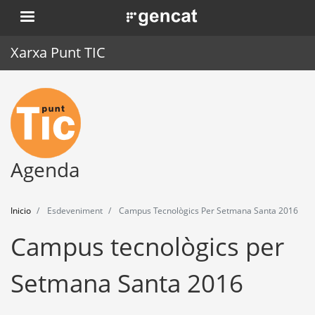
Pasar
. Obre en una nova finestra.
al
contenido
Xarxa Punt TIC
principal
Inicio
Punt TIC
Actualidad
Agenda
Agenda
Inicio
Esdeveniment
Campus Tecnològics Per Setmana Santa 2016
Formación
Campus tecnològics per
Herramientas
Setmana Santa 2016