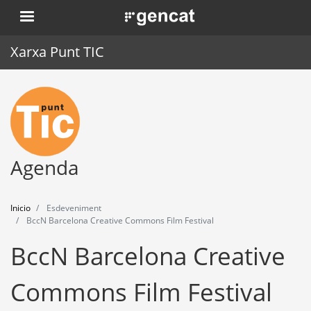
Pasar
. Obre en una nova finestra.
al
contenido
Xarxa Punt TIC
principal
Inicio
Punt TIC
Actualidad
Agenda
Agenda
Inicio
Esdeveniment
Formación
BccN Barcelona Creative Commons Film Festival
BccN Barcelona Creative
Herramientas
Commons Film Festival